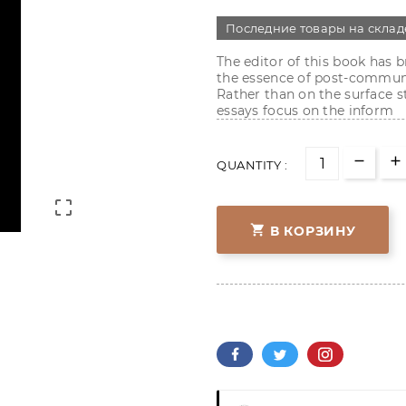
Последние товары на склад
The editor of this book has 
the essence of post-communis
Rather than on the surface 
essays focus on the inform
QUANTITY :


В КОРЗИНУ