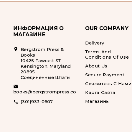
ИНФОРМАЦИЯ О
OUR COMPANY
МАГАЗИНЕ
Delivery
location_on
Bergstrom Press &
Terms And
Books
Conditions Of Use
10425 Fawcett ST
About Us
Kensington, Maryland
20895
Secure Payment
Соединенные Штаты
Свяжитесь С Нами
email
books@bergstrompress.com
Карта Сайта
Магазины
(301)933-0607
call