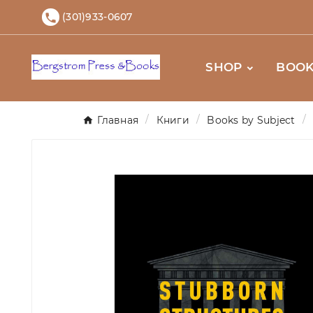
(301)933-0607

SHOP
BOOK
Главная
Книги
Books by Subject