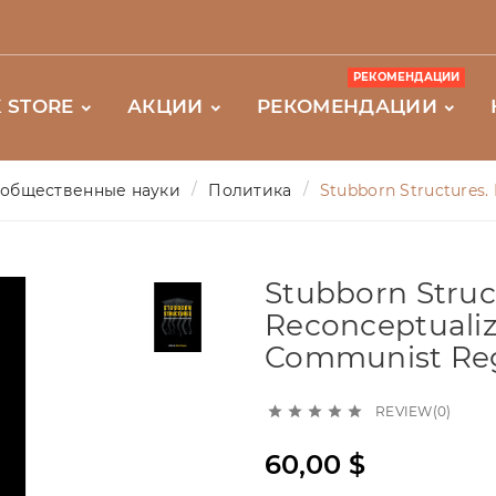
РЕКОМЕНДАЦИИ
 STORE
АКЦИИ
РЕКОМЕНДАЦИИ
общественные науки
Политика
Stubborn Structures
Stubborn Struc
Reconceptualiz
Communist Re
REVIEW(0)





60,00 $