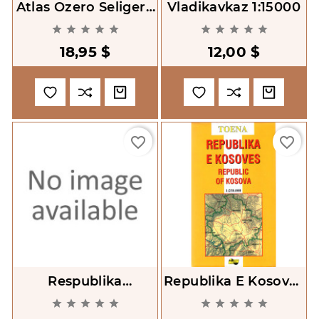
Atlas Ozero Seliger I
Vladikavkaz 1:15000
Ego Okrestnosti










[Atlas Of Lake
18,95 $
12,00 $
Seliger And
Environs]
favorite_border
favorite_border
Respublika
Republika E Kosoves
Severnaia Osetiia -
1:250000










Alaniia. Respublika