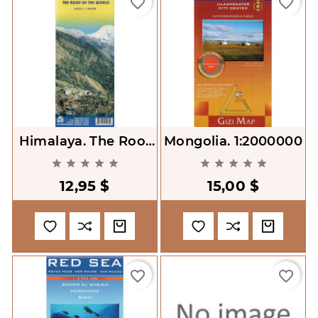
favorite_border
favorite_border
Himalaya. The Roof
Mongolia. 1:2000000
Of The World. Scale










1:1,300,000
12,95 $
15,00 $
favorite_border
favorite_border