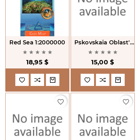
Red Sea 1:2000000
Pskovskaia Oblast'.
Atlas Avtodorog










1:200000
18,95 $
15,00 $
favorite_border
favorite_border