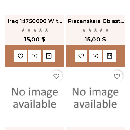
Iraq 1:1750000 With
Riazanskaia Oblast'.
Index Of
Atlas Avtodorog










Archeological Sites
1:200000
15,00 $
15,00 $
favorite_border
favorite_border