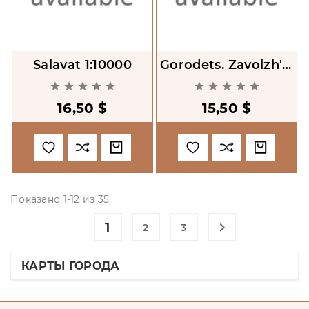
Salavat 1:10000
Gorodets. Zavolzh'e.
1:17000 120000










16,50 $
15,50 $
Показано 1-12 из 35
1

2
3
КАРТЫ ГОРОДА