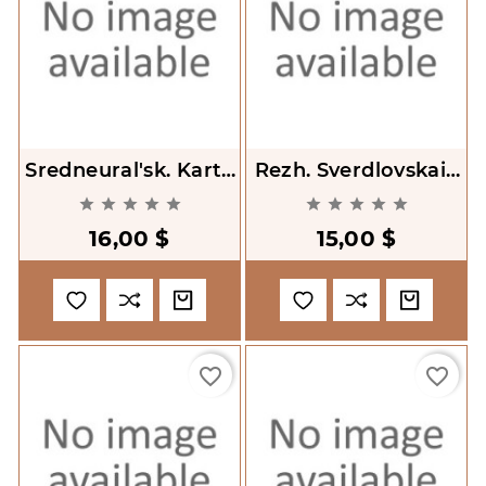
Sredneural'sk. Karta
Rezh. Sverdlovskaia
Goroda. 1:10000
Oblast'. Karta










Goroda 1:10000
16,00 $
15,00 $
favorite_border
favorite_border