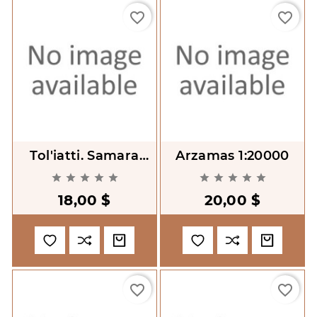
favorite_border
favorite_border
Tol'iatti. Samara
Arzamas 1:20000
1:15000










18,00 $
20,00 $
favorite_border
favorite_border