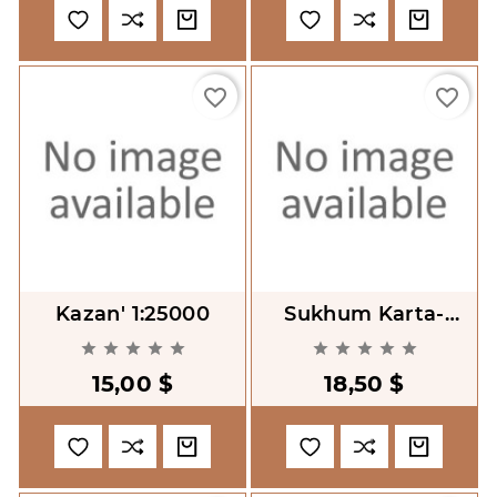
favorite_border
favorite_border
Kazan' 1:25000
Sukhum Karta-
Skhema










15,00 $
18,50 $