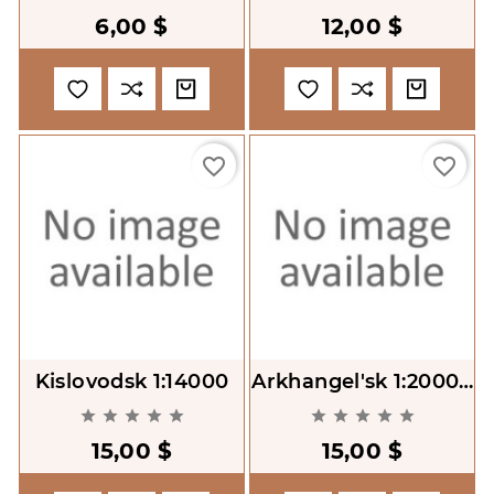
Predelakh Tret'ego
6,00 $
12,00 $
Transportnogo
Kol'tsa [Moscow.
Center]
favorite_border
favorite_border
Kislovodsk 1:14000
Arkhangel'sk 1:20000
Karty Gorodov Rosii










15,00 $
15,00 $