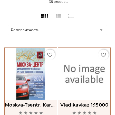
35 products

Релевантность
favorite_border
favorite_border
Moskva-Tsentr. Karta
Vladikavkaz 1:15000
Avtodorog V









