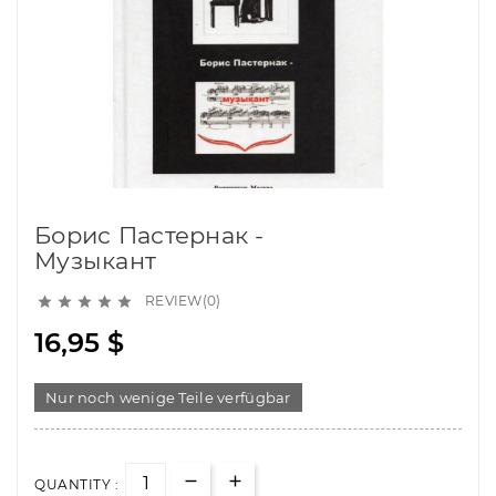
Борис Пастернак -
Музыкант
REVIEW(0)





16,95 $
Nur noch wenige Teile verfügbar
QUANTITY :