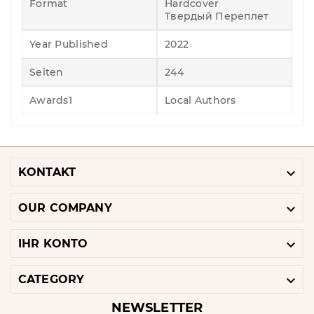
Format
Hardcover
Твердый Переплет
Year Published
2022
Seiten
244
Awards1
Local Authors

KONTAKT

OUR COMPANY

IHR KONTO

CATEGORY
NEWSLETTER