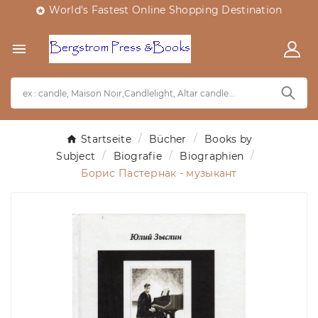
World's Fastest Online Shopping Destination


Startseite
Bücher
Books by
Subject
Biografie
Biographien
Борис Пастернак - музыкант