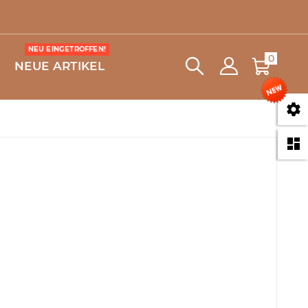
NEU EINGETROFFEN!
0
NEUE ARTIKEL

