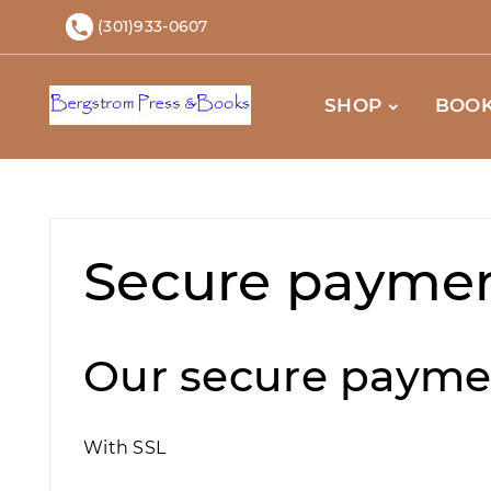
(301)933-0607

SHOP
BOOK
Secure payme
Our secure payme
With SSL