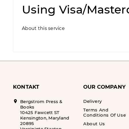
Using Visa/Master
About this service
KONTAKT
OUR COMPANY
Delivery
location_on
Bergstrom Press &
Books
Terms And
10425 Fawcett ST
Conditions Of Use
Kensington, Maryland
20895
About Us
Vereinigte Staaten