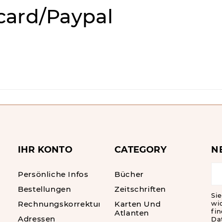
card/Paypal
IHR KONTO
CATEGORY
N
Persönliche Infos
Bücher
Bestellungen
Zeitschriften
Sie
Rechnungskorrekturen
Karten Und
wi
fin
Atlanten
Adressen
Da