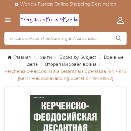
World's Fastest Online Shopping Destination


Главная
Книги
Books by Subject
Военные
дела
Вторая мировая война
Kerchensko-Feodosiiskaia desantnaia operatsiia 1941-1942
[Kerch-Feodosia landing operation 1941-1942]