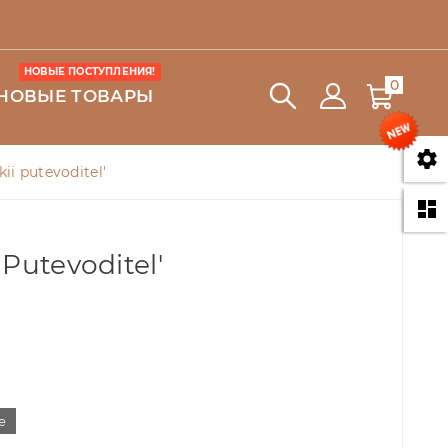
НОВЫЕ ПОСТУПЛЕНИЯ!
0
НОВЫЕ ТОВАРЫ

ii putevoditel'

 Putevoditel'
е