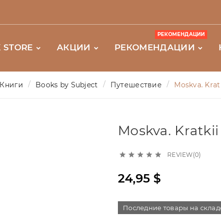
РЕКОМЕНДАЦИИ
 STORE
АКЦИИ
РЕКОМЕНДАЦИИ
Книги
Books by Subject
Путешествие
Moskva. Kratk
Moskva. Kratkii
REVIEW(0)





24,95 $
Последние товары на склад