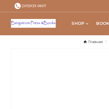
(301)933-0607

SHOP
BOOK
Главная