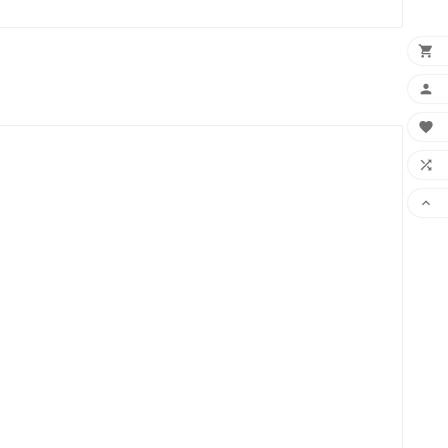




