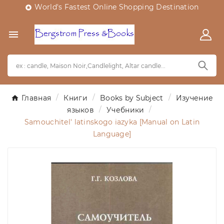
World's Fastest Online Shopping Destination


Главная
Книги
Books by Subject
Изучение
языков
Учебники
Samouchitel' latinskogo iazyka [Manual on Latin
Language]