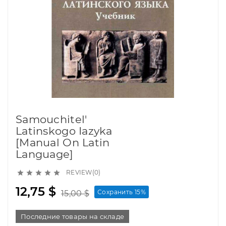
Samouchitel'
Latinskogo Iazyka
[Manual On Latin
Language]
REVIEW(0)





12,75 $
Сохранить 15%
15,00 $
Последние товары на складе