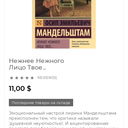
Нежнее Нежного
Лицо Твое...
REVIEW(0)





11,00 $
Последние товары на складе
Эмоциональный настрой лирики Мандельштама
преисполнен тем, что критики называли
'душевной неуютностью'. И акцентированная