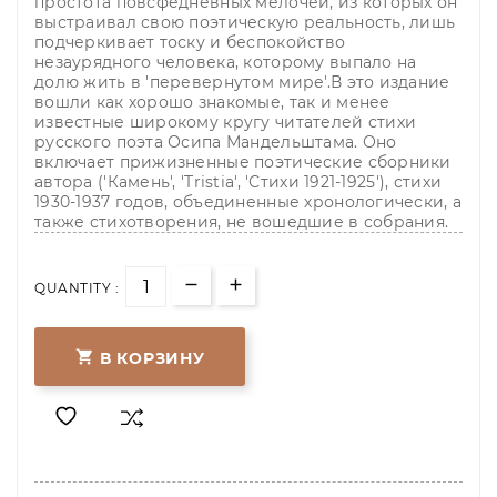
простота повсфедневных мелочей, из которых он
выстраивал свою поэтическую реальность, лишь
подчеркивает тоску и беспокойство
незаурядного человека, которому выпало на
долю жить в 'перевернутом мире'.В это издание
вошли как хорошо знакомые, так и менее
известные широкому кругу читателей стихи
русского поэта Осипа Мандельштама. Оно
включает прижизненные поэтические сборники
автора ('Камень', 'Tristia', 'Стихи 1921-1925'), стихи
1930-1937 годов, объединенные хронологически, а
также стихотворения, не вошедшие в собрания.
QUANTITY :

В КОРЗИНУ