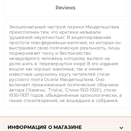
Reviews
Эмоциональный настрой лирики Мандельштама
преисполнен тем, что критики называли
'душевной неуютностью'. И акцентированная
простота повсфедневных мелочей, из которых он
выстраивал свою поэтическую реальность, лишь
подчеркивает тоску и беспокойство
незаурядного человека, которому выпало на
долю жить в 'перевернутом мире'.В это издание
вошли как хорошо знакомые, так и менее
известные широкому кругу читателей стихи
русского поэта Осипа Мандельштама. Оно
включает прижизненные поэтические сборники
автора ('Камень', 'Tristia', 'Стихи 1921-1925'), стихи
1930-1937 годов, объединенные хронологически, а
также стихотворения, не вошедшие в собрания.

ИНФОРМАЦИЯ О МАГАЗИНЕ