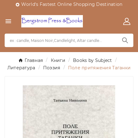
World's Fastest Online Shopping Destination


Главная
Книги
Books by Subject
Литература
Поэзия
Поле притяжения Таганки