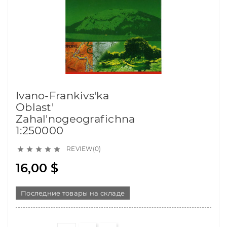
Ivano-Frankivs'ka
Oblast'
Zahal'nogeografichna
1:250000
REVIEW(0)





16,00 $
Последние товары на складе