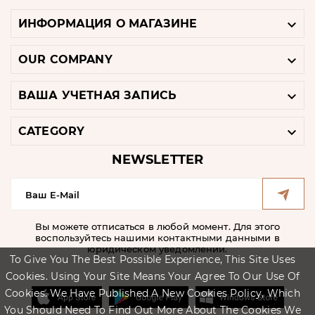

ИНФОРМАЦИЯ О МАГАЗИНЕ

OUR COMPANY

ВАША УЧЕТНАЯ ЗАПИСЬ

CATEGORY
NEWSLETTER
Вы можете отписаться в любой момент. Для этого
воспользуйтесь нашими контактными данными в
юридическом уведомлении.
To Give You The Best Possible Experience, This Site Uses
Cookies. Using Your Site Means Your Agree To Our Use Of
Cookies. We Have Published A New Cookies Policy, Which
You Should Need To Find Out More About The Cookies We