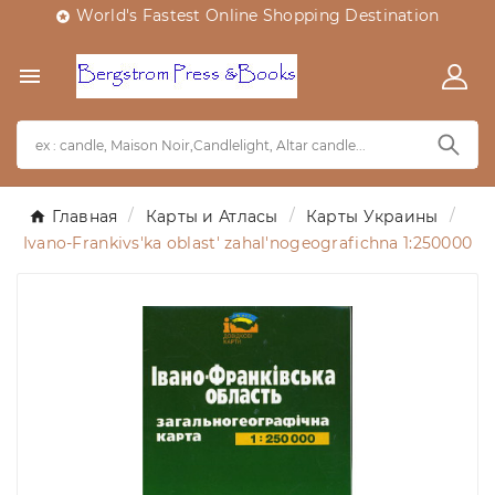
World's Fastest Online Shopping Destination


Главная
Карты и Атласы
Карты Украины
Ivano-Frankivs'ka oblast' zahal'nogeografichna 1:250000