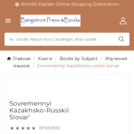
World's Fastest Online Shopping Destination


Главная
Книги
Books by Subject
Изучение
языков
Sovremennyi kazakhsko-russkii slovar'
Sovremennyi
Kazakhsko-Russkii
Slovar'
REVIEW(0)




