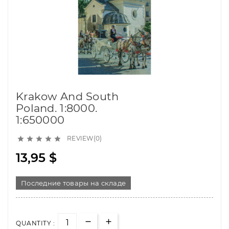
Krakow And South
Poland. 1:8000.
1:650000
REVIEW(0)





13,95 $
Последние товары на складе
QUANTITY :