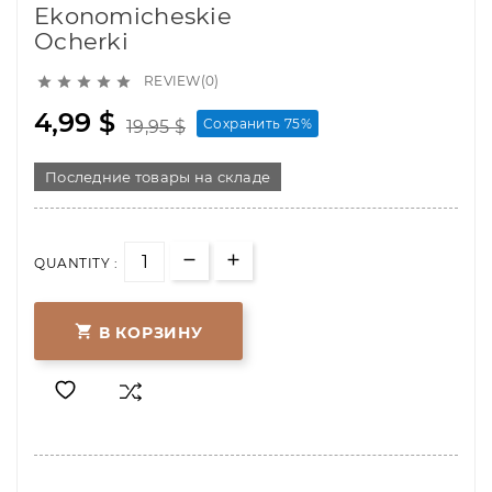
Ekonomicheskie
Ocherki
REVIEW(0)





4,99 $
Сохранить 75%
19,95 $
Последние товары на складе
QUANTITY :

В КОРЗИНУ