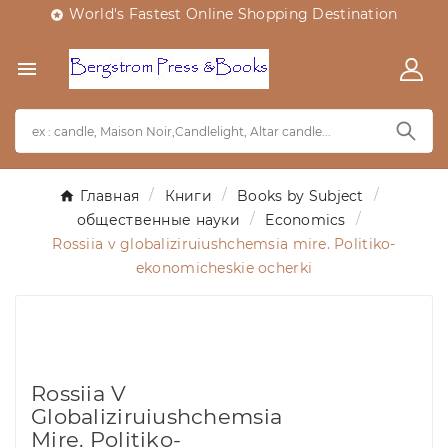
World's Fastest Online Shopping Destination


Главная
Книги
Books by Subject
общественные науки
Economics
Rossiia v globaliziruiushchemsia mire. Politiko-
ekonomicheskie ocherki
Rossiia V
Globaliziruiushchemsia
Mire. Politiko-