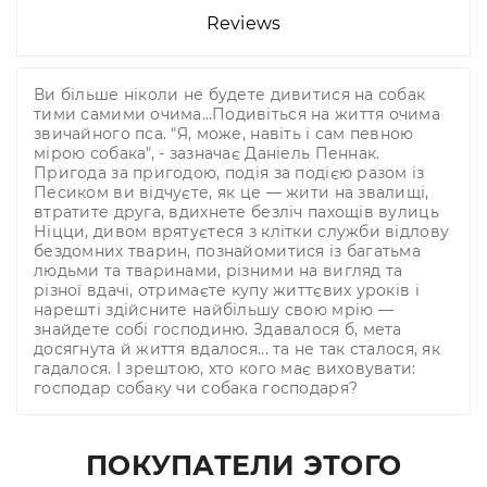
Reviews
Ви більше ніколи не будете дивитися на собак
тими самими очима…Подивіться на життя очима
звичайного пса. "Я, може, навіть і сам певною
мірою собака", - зазначає Даніель Пеннак.
Пригода за пригодою, подія за подією разом із
Песиком ви відчуєте, як це — жити на звалищі,
втратите друга, вдихнете безліч пахощів вулиць
Ніцци, дивом врятуєтеся з клітки служби відлову
бездомних тварин, познайомитися із багатьма
людьми та тваринами, різними на вигляд та
різної вдачі, отримаєте купу життєвих уроків і
нарешті здійсните найбільшу свою мрію —
знайдете собі господиню. Здавалося б, мета
досягнута й життя вдалося... та не так сталося, як
гадалося. І зрештою, хто кого має виховувати:
господар собаку чи собака господаря?
ПОКУПАТЕЛИ ЭТОГО