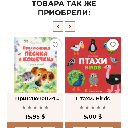
ТОВАРА ТАК ЖЕ
ПРИОБРЕЛИ:


favorite_border
favorite_border
Приключения
Птахи. Birds
Пёсика И Кошечки










15,95 $
5,00 $