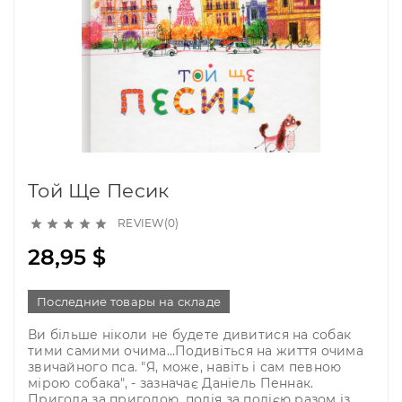
Той Ще Песик
REVIEW(0)





28,95 $
Последние товары на складе
Ви більше ніколи не будете дивитися на собак
тими самими очима…Подивіться на життя очима
звичайного пса. "Я, може, навіть і сам певною
мірою собака", - зазначає Даніель Пеннак.
Пригода за пригодою, подія за подією разом із