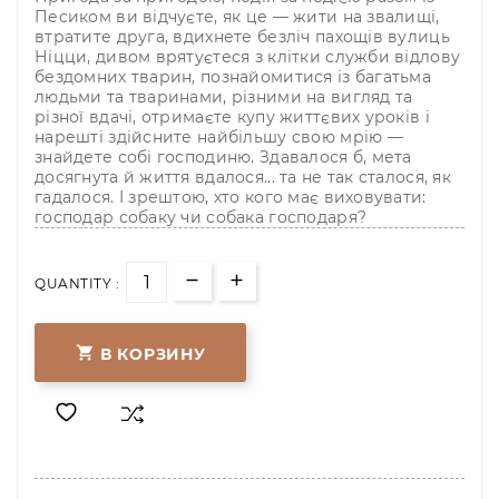
Песиком ви відчуєте, як це — жити на звалищі,
втратите друга, вдихнете безліч пахощів вулиць
Ніцци, дивом врятуєтеся з клітки служби відлову
бездомних тварин, познайомитися із багатьма
людьми та тваринами, різними на вигляд та
різної вдачі, отримаєте купу життєвих уроків і
нарешті здійсните найбільшу свою мрію —
знайдете собі господиню. Здавалося б, мета
досягнута й життя вдалося... та не так сталося, як
гадалося. І зрештою, хто кого має виховувати:
господар собаку чи собака господаря?
QUANTITY :

В КОРЗИНУ