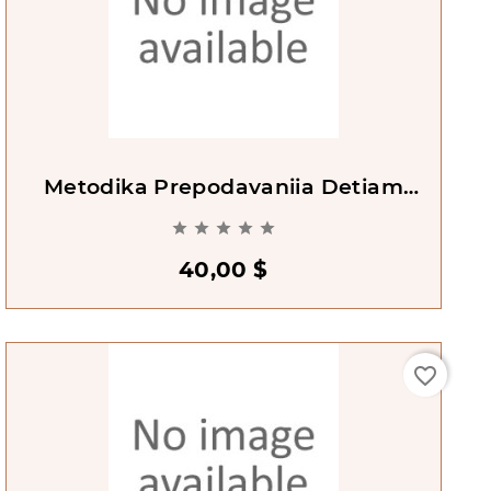
Metodika Prepodavaniia Detiam
RKI [Methods Of Teaching Russian





To Children]
40,00 $
favorite_border