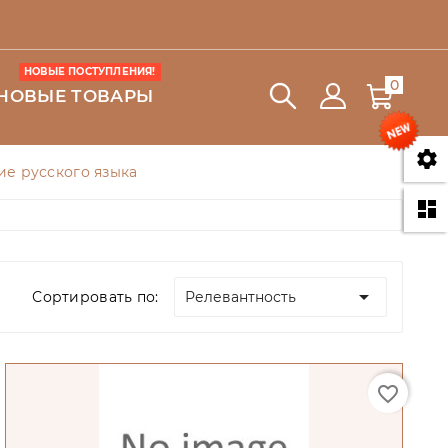
НОВЫЕ ПОСТУПЛЕНИЯ!
0
НОВЫЕ ТОВАРЫ

е русского языка


Сортировать по:
Релевантность
favorite_border