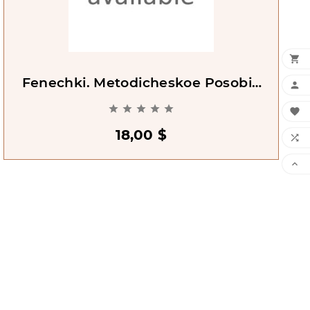

Fenechki. Metodicheskoe Posobie

[Knick-Knacks. Manual For





Teachers]

18,00 $

