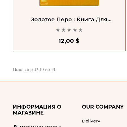
Золотое Перо : Книга Для
Преподавателя





12,00 $
Показано 13-19 из 19
ИНФОРМАЦИЯ О
OUR COMPANY
МАГАЗИНЕ
Delivery
location_on