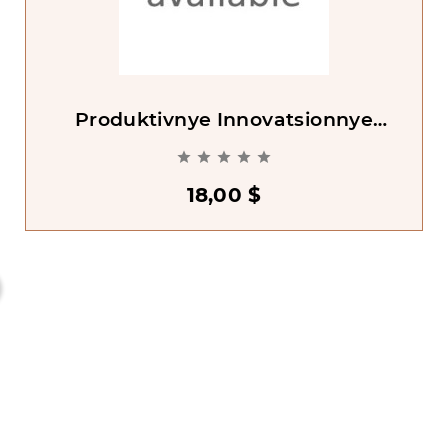
Produktivnye Innovatsionnye
Tekhnologii V Obuchenii Russkomu





Iazyku [Innovations
18,00 $