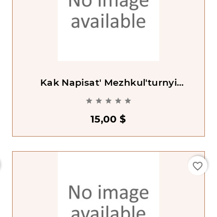
Kak Napisat' Mezhkul'turnyi
Uchebnik Russkogo Iazyka





15,00 $
favorite_border