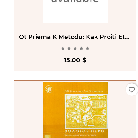
Ot Priema K Metodu: Kak Proiti Etot
Put' S Naimen'shimi Poteriami





15,00 $
favorite_border