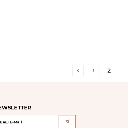

2
1
EWSLETTER