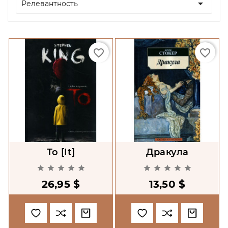

Релевантность
favorite_border
favorite_border
To [It]
Дракула










26,95 $
13,50 $