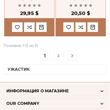










29,95 $
20,50 $
Показано 1-12 из 15
1

2
УЖАСТИК

ИНФОРМАЦИЯ О МАГАЗИНЕ

OUR COMPANY