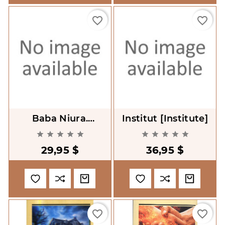
favorite_border
favorite_border
Baba Niura.
Institut [Institute]
Misticheskii Fol'klor










[Baba Nyura.
29,95 $
36,95 $
Mystical Folklore]
favorite_border
favorite_border