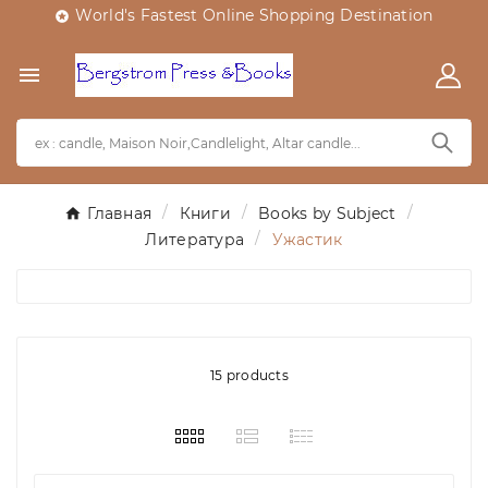
World's Fastest Online Shopping Destination


Главная
Книги
Books by Subject
Литература
Ужастик
15 products