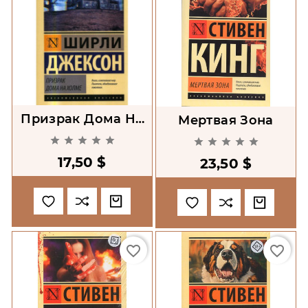
Призрак Дома На
Мертвая Зона
Холме










17,50 $
23,50 $
favorite_border
favorite_border