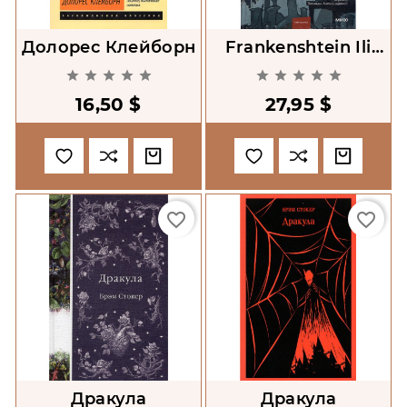
Долорес Клейборн
Frankenshtein Ili
Sovremennyi










Prometei
16,50 $
27,95 $
[Frankenstein Or The
Modern
Prometheus]
favorite_border
favorite_border
Дракула
Дракула