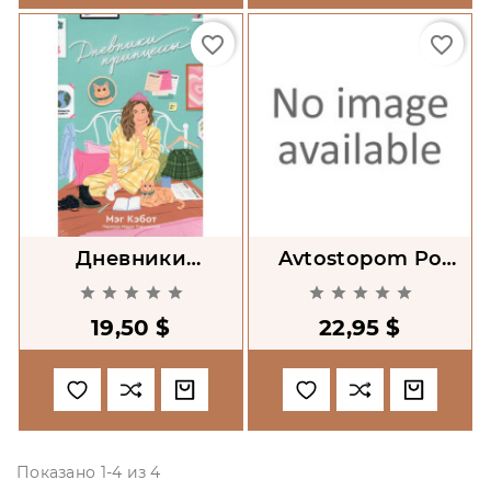
favorite_border
favorite_border
Дневники
Avtostopom Po
Принцессы
Galaktike










[Hitchhiker's Guide
19,50 $
22,95 $
To The Galaxy]
Показано 1-4 из 4