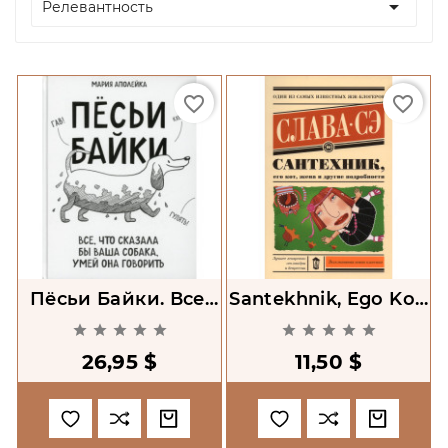

Релевантность
favorite_border
favorite_border
Пёсьи Байки. Все,
Santekhnik, Ego Kot,
Что Сказала Бы
Zhena I Drugie










Ваша Собака, Умей
Podrobnosti
26,95 $
11,50 $
Она Говорить
[Plumber, His Cat,
Wife And Other
Details]