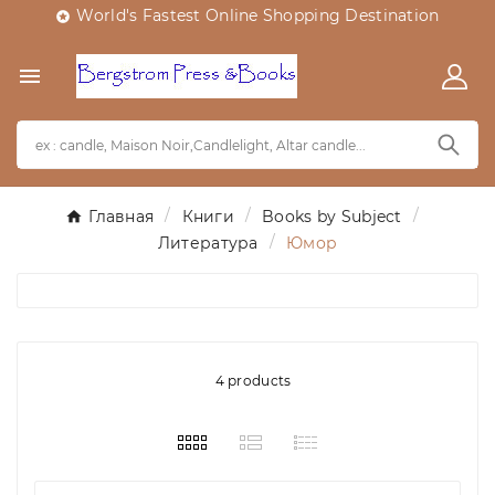
World's Fastest Online Shopping Destination


Главная
Книги
Books by Subject
Литература
Юмор
4 products