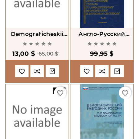
Demograficheskii
Англо-Русский
Ezhegodnik Rossii
Словарь По










2000. Ofitsial'noe
Авиационному
13,00 $
99,95 $
Izdanie [The
Оборудованию И
65,00 $
Demographic
Бортовым
Системам
-50%
favorite_border
favorite_border