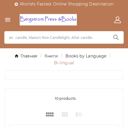
World's Fastest Online Shopping Destination


Главная
Книги
Books by Language
Bi-lingual
10 products