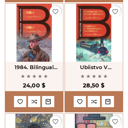
favorite_border
favorite_border
1984. Bilingual
Ubiistvo V
Edition
Vostochnom










Ekspresse. Murder
24,00 $
28,50 $
On The Oriental
Express Bilingual
Editon.
favorite_border
favorite_border