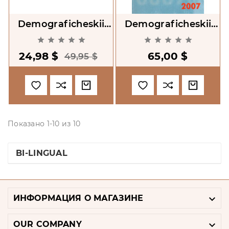
Demograficheskii
Demograficheskii
Ezhegodnik Rossiii
Ezhegodnik Rossii










2005
2007
24,98 $
65,00 $
49,95 $
Показано 1-10 из 10
BI-LINGUAL

ИНФОРМАЦИЯ О МАГАЗИНЕ

OUR COMPANY