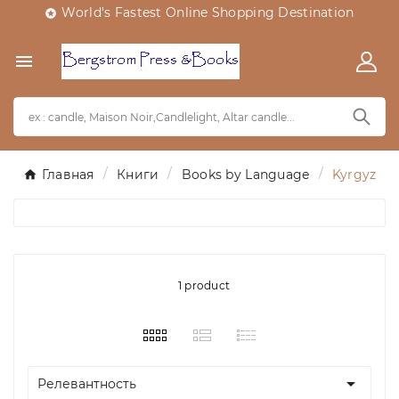
World's Fastest Online Shopping Destination


Главная
Книги
Books by Language
Kyrgyz
1 product

Релевантность