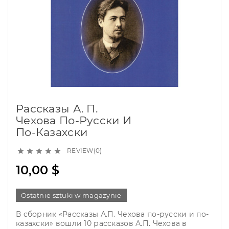
Рассказы А. П.
Чехова По-Русски И
По-Казахски
REVIEW(0)





10,00 $
Ostatnie sztuki w magazynie
В сборник «Рассказы А.П. Чехова по-русски и по-
казахски» вошли 10 рассказов А.П. Чехова в