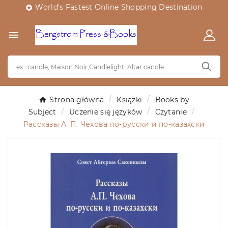
World's Fastest Online Shopping Destination


Strona główna
Książki
Books by
Subject
Uczenie się języków
Czytanie
Рассказы А. П. Чехова по-русски и по-казахски