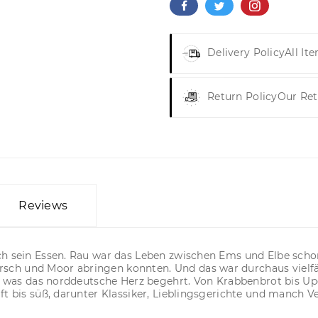
Delivery Policy
All It
Return Policy
Our Ret
Reviews
ch sein Essen. Rau war das Leben zwischen Ems und Elbe scho
ch und Moor abringen konnten. Und das war durchaus vielfäl
s, was das norddeutsche Herz begehrt. Von Krabbenbrot bis Upd
ft bis süß, darunter Klassiker, Lieblingsgerichte und manch 