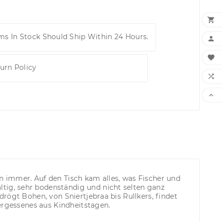

ems In Stock Should Ship Within 24 Hours.


urn Policy


n immer. Auf den Tisch kam alles, was Fischer und
tig, sehr bodenständig und nicht selten ganz
rögt Bohen, von Sniertjebraa bis Rullkers, findet
Vergessenes aus Kindheitstagen.