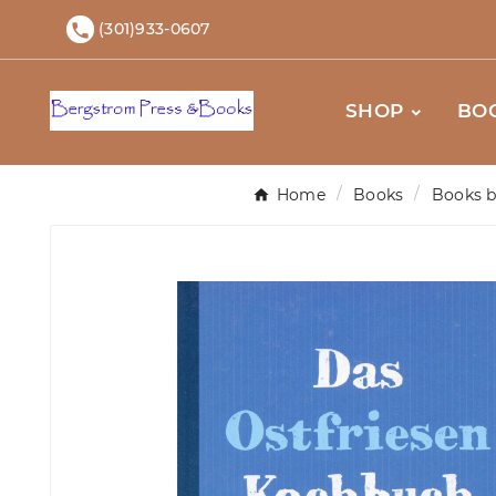
(301)933-0607

SHOP
BO
Home
Books
Books b