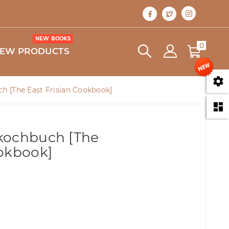
NEW BOOKS
0
EW PRODUCTS

h [The East Frisian Cookbook]

kochbuch [The
ookbook]