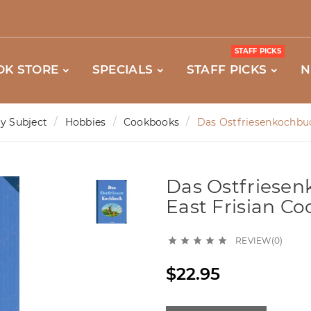
STAFF PICKS
OK STORE
SPECIALS
STAFF PICKS
N
y Subject
Hobbies
Cookbooks
Das Ostfriesenkochbuc
Das Ostfriesen
East Frisian C
REVIEW(0)





$22.95