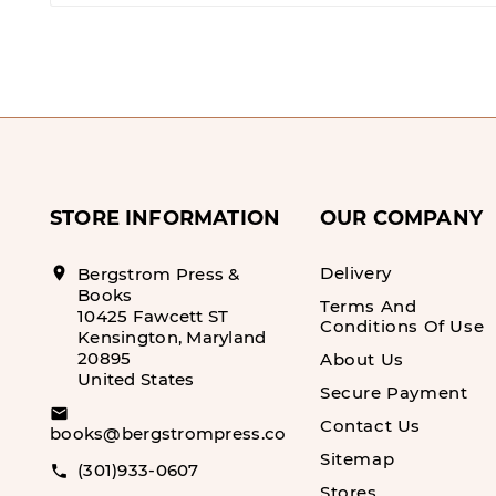
STORE INFORMATION
OUR COMPANY
Delivery
location_on
Bergstrom Press &
Books
Terms And
10425 Fawcett ST
Conditions Of Use
Kensington, Maryland
20895
About Us
United States
Secure Payment
email
Contact Us
books@bergstrompress.com
Sitemap
(301)933-0607
call
Stores