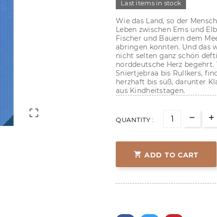
Last items in stock
Wie das Land, so der Mensch 
Leben zwischen Ems und Elbe
Fischer und Bauern dem Mee
abringen konnten. Und das w
nicht selten ganz schön defti
norddeutsche Herz begehrt.
Sniertjebraa bis Rullkers, fi
herzhaft bis süß, darunter K
aus Kindheitstagen.

QUANTITY :

ADD TO CART