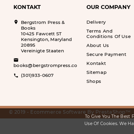
KONTAKT
OUR COMPANY
Delivery
location_on
Bergstrom Press &
Books
Terms And
10425 Fawcett ST
Conditions Of Use
Kensington, Maryland
20895
About Us
Vereinigte Staaten
Secure Payment
email
Kontakt
books@bergstrompress.com
Sitemap
(301)933-0607
call
Shops
© 2019 - Ecommerce Software By PrestaShop™
To Give You The Best P
Use Of Cookies. We Ha