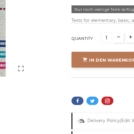
Nur noch wenige Teile verfü
Tests for elementary, basic, a
QUANTITY :

IN DEN WARENKO

Delivery Policy
(edit