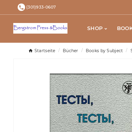
(301)933-0607

SHOP
BOOK
Startseite
Bücher
Books by Subject