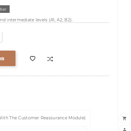
gbar
nd intermediate levels (A1, A2, B2).
RB
 With The Customer Reassurance Module)

