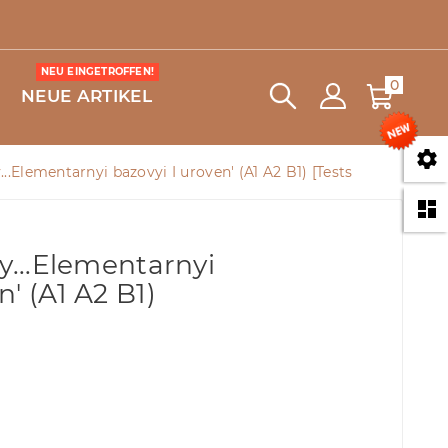
NEU EINGETROFFEN!
0
NEUE ARTIKEL

...Elementarnyi bazovyi I uroven' (A1 A2 B1) [Tests

ty...Elementarnyi
' (A1 A2 B1)