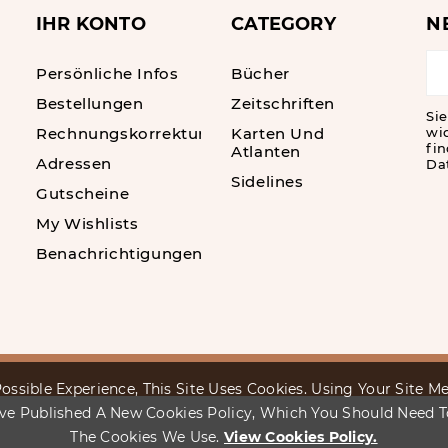
IHR KONTO
CATEGORY
N
Persönliche Infos
Bücher
Bestellungen
Zeitschriften
Sie
Rechnungskorrekturen
Karten Und
wi
fin
Atlanten
Adressen
Da
Sidelines
Gutscheine
My Wishlists
Benachrichtigungen
ossible Experience, This Site Uses Cookies. Using Your Site 
ve Published A New Cookies Policy, Which You Should Need 
The Cookies We Use.
View Cookies Policy.