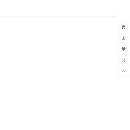




