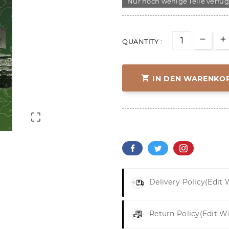
Nur noch wenige Teile verfü
QUANTITY :

IN DEN WARENKO

Delivery Policy
(edit
Return Policy
(edit W