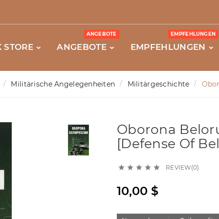
ANGEBOTE
EMPFEHLUNGEN
 STORE
ANGEBOTE
EMPFEHLUNGEN
Militärische Angelegenheiten
Militärgeschichte
Obor
Oborona Beloru
[Defense Of Bel
REVIEW(0)





10,00 $