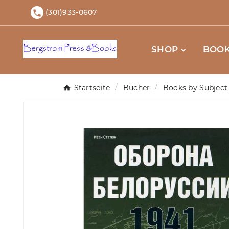
(301)933-0607

SHOP
BOOK
Startseite
Bücher
Books by Subject