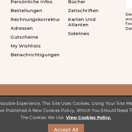
Persönliche Infos
Bücher
Bestellungen
Zeitschriften
Sie
Rechnungskorrekturen
Karten Und
wi
fin
Atlanten
Adressen
Da
Sidelines
Gutscheine
My Wishlists
Benachrichtigungen
ossible Experience, This Site Uses Cookies. Using Your Site 
ve Published A New Cookies Policy, Which You Should Need 
The Cookies We Use.
View Cookies Policy.
Accept All