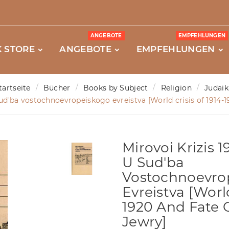
ANGEBOTE
EMPFEHLUNGEN
 STORE
ANGEBOTE
EMPFEHLUNGEN
tartseite
Bücher
Books by Subject
Religion
Judaik
sud'ba vostochnoevropeiskogo evreistva [World crisis of 1914-
Mirovoi Krizis 
U Sud'ba
Vostochnoevro
Evreistva [World
1920 And Fate 
Jewry]