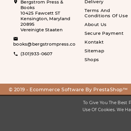
Delivery
location_on
Bergstrom Press &
Books
Terms And
10425 Fawcett ST
Conditions Of Use
Kensington, Maryland
20895
About Us
Vereinigte Staaten
Secure Payment
email
Kontakt
books@bergstrompress.com
Sitemap
(301)933-0607
call
Shops
© 2019 - Ecommerce Software By PrestaShop™
To Give You The Best P
Use Of Cookies. We Ha