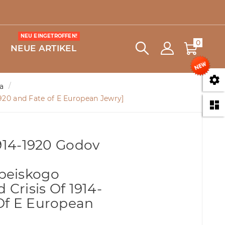
NEU EINGETROFFEN!
0
NEUE ARTIKEL

a
1920 and Fate of E European Jewry]

1914-1920 Godov
peiskogo
 Crisis Of 1914-
Of E European