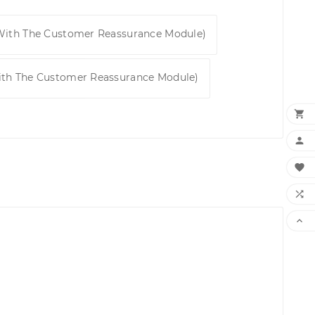
 With The Customer Reassurance Module)
ith The Customer Reassurance Module)




