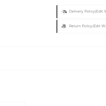
Delivery Policy
(edit
Return Policy
(edit W