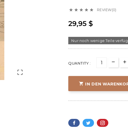
REVIEW(0)





29,95 $
Nur noch wenige Teile verfü
QUANTITY :


IN DEN WARENKO