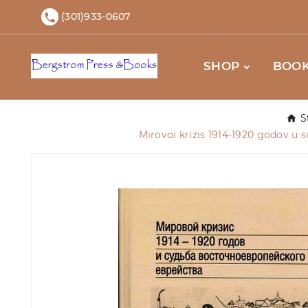
(301)933-0607

SHOP
BOOK
S
Mirovoi krizis 1914-1920 godov u 