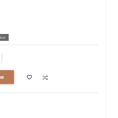
gbar
RB