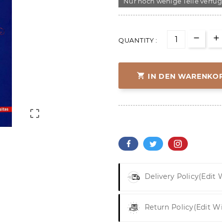
Nur noch wenige Teile verfü
QUANTITY :

IN DEN WARENKO

Delivery Policy
(edit
Return Policy
(edit W