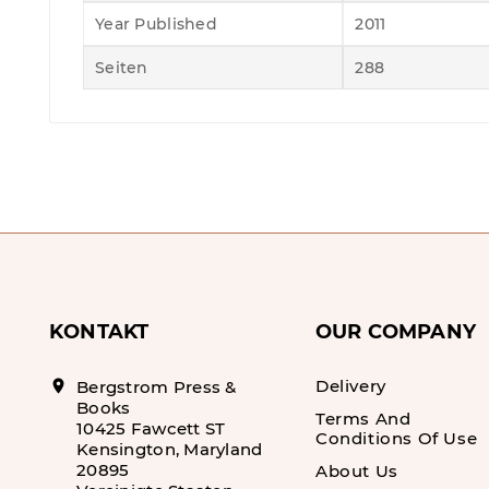
Year Published
2011
Seiten
288
KONTAKT
OUR COMPANY
Delivery
location_on
Bergstrom Press &
Books
Terms And
10425 Fawcett ST
Conditions Of Use
Kensington, Maryland
20895
About Us