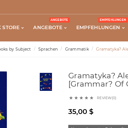
ANGEBOTE
EMPFEHLUNGEN
 STORE
ANGEBOTE
EMPFEHLUNGEN
oks by Subject
Sprachen
Grammatik
Gramatyka? Ale
Gramatyka? Ale
[Grammar? Of C
REVIEW(0)





35,00 $