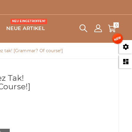
NEU EINGETROFFEN!
0
NEUE ARTIKEL

z tak! [Grammar? Of course!]

z Tak!
ourse!]