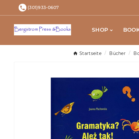
(301)933-0607

SHOP
BOOK
Startseite
Bücher
Bo