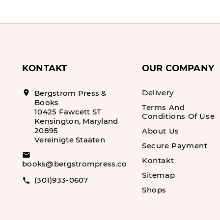
KONTAKT
OUR COMPANY
Delivery
location_on
Bergstrom Press &
Books
Terms And
10425 Fawcett ST
Conditions Of Use
Kensington, Maryland
20895
About Us
Vereinigte Staaten
Secure Payment
email
Kontakt
books@bergstrompress.com
Sitemap
(301)933-0607
call
Shops