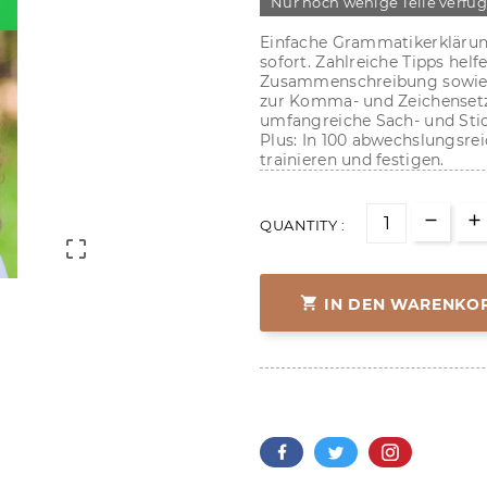
Nur noch wenige Teile verfü
Einfache Grammatikerklärung
sofort. Zahlreiche Tipps helf
Zusammenschreibung sowie be
zur Komma- und Zeichenset
umfangreiche Sach- und Stich
Plus: In 100 abwechslungsre
trainieren und festigen.
QUANTITY :


IN DEN WARENKO