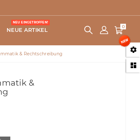
NEU EINGETROFFEN!
0
NEUE ARTIKEL

ammatik & Rechtschreibung

matik &
ng