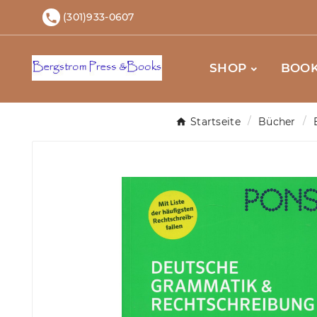
(301)933-0607

SHOP
BOOK
Startseite
Bücher