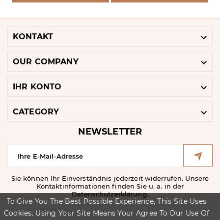

KONTAKT

OUR COMPANY

IHR KONTO

CATEGORY
NEWSLETTER
Sie können Ihr Einverständnis jederzeit widerrufen. Unsere
Kontaktinformationen finden Sie u. a. in der
Datenschutzerklärung.
To Give You The Best Possible Experience, This Site Uses
Cookies. Using Your Site Means Your Agree To Our Use Of