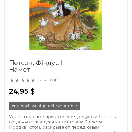
Петсон, Фіндус І
Намет
REVIEW(0)





24,95 $
Nur noch wenige Teile verfügbar
Увлекательные приключения дедушки Петсона,
созданные шведским писателем Свеном
Нордквистом, раскрывают перед юными