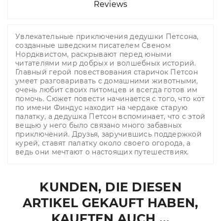
Reviews
Увлекательные приключения дедушки Петсона,
созданные шведским писателем Свеном
Нордквистом, раскрывают перед юными
читателями мир добрых и волшебных историй.
Главный герой повествования старичок Петсон
умеет разговаривать с домашними животными,
очень любит своих питомцев и всегда готов им
помочь. Сюжет повести начинается с того, что кот
по имени Финдус находит на чердаке старую
палатку, а дедушка Петсон вспоминает, что с этой
вещью у него было связано много забавных
приключений. Друзья, заручившись поддержкой
курей, ставят палатку около своего огорода, а
ведь они мечтают о настоящих путешествиях.
KUNDEN, DIE DIESEN
ARTIKEL GEKAUFT HABEN,
KAUFTEN AUCH ...