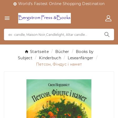
World's Fastest Online Shopping Destination


Startseite
Bücher
Books by
Subject
Kinderbuch
Leseanfänger
Петсон, Фіндус і намет