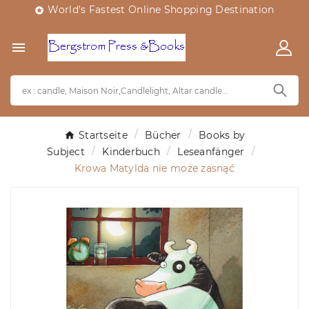
World's Fastest Online Shopping Destination


Startseite
Bücher
Books by
Subject
Kinderbuch
Leseanfänger
Krowa Matylda nie może zasnąć