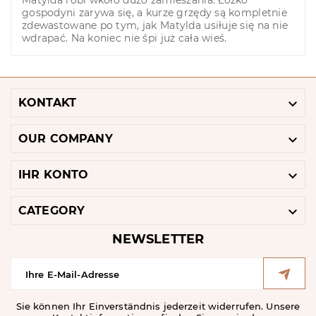
Matylda robi wkoło dużo zamieszania. Łóżko
gospodyni zarywa się, a kurze grzędy są kompletnie
zdewastowane po tym, jak Matylda usiłuje się na nie
wdrapać. Na koniec nie śpi już cała wieś.

KONTAKT

OUR COMPANY

IHR KONTO

CATEGORY
NEWSLETTER
Sie können Ihr Einverständnis jederzeit widerrufen. Unsere