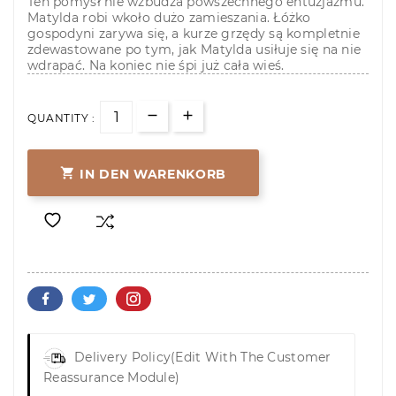
Ten pomysł nie wzbudza powszechnego entuzjazmu.
Matylda robi wkoło dużo zamieszania. Łóżko
gospodyni zarywa się, a kurze grzędy są kompletnie
zdewastowane po tym, jak Matylda usiłuje się na nie
wdrapać. Na koniec nie śpi już cała wieś.
QUANTITY :

IN DEN WARENKORB
Delivery Policy
(edit With The Customer
Reassurance Module)