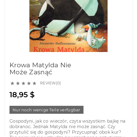
Krowa Matylda Nie
Może Zasnąć
REVIEW(0)





18,95 $
Nur noch wenige Teile verfügbar
Gospodyni, jak co wieczór, czyta wszystkim bajkę na
dobranoc. Jednak Matylda nie może zasnąć. Czy
przytulić się do gospodyni? Przycupnąć obok kur?