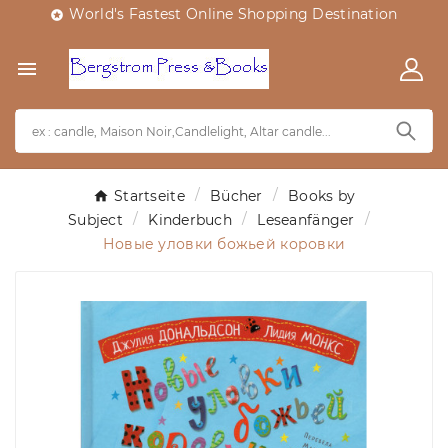
World's Fastest Online Shopping Destination


Startseite
Bücher
Books by
Subject
Kinderbuch
Leseanfänger
Новые уловки божьей коровки