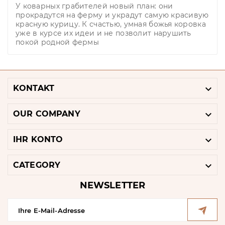
У коварных грабителей новый план: они
прокрадутся на ферму и украдут самую красивую
красную курицу. К счастью, умная божья коровка
уже в курсе их идеи и не позволит нарушить
покой родной фермы

KONTAKT

OUR COMPANY

IHR KONTO

CATEGORY
NEWSLETTER