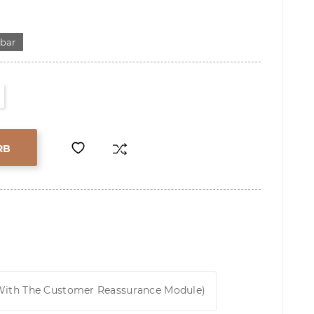
gbar
RB
 With The Customer Reassurance Module)