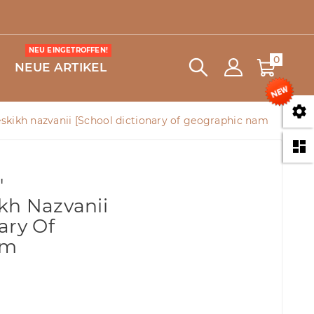
NEU EINGETROFFEN!
0
NEUE ARTIKEL

eskikh nazvanii [School dictionary of geographic nam

'
kh Nazvanii
ary Of
am