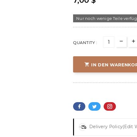
7,00 $
Nur noch wenige Teile verfü
QUANTITY :

IN DEN WARENKO
Delivery Policy
(edit