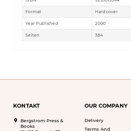
ISBN
5255013544
Format
Hardcover
Year Published
2000
Seiten
384
KONTAKT
OUR COMPANY
Delivery
location_on
Bergstrom Press &
Books
Terms And