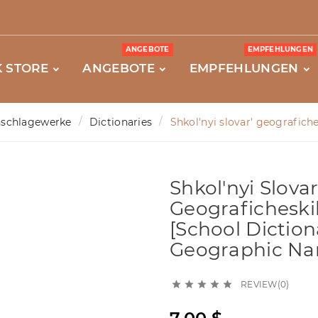
ANGEBOTE
EMPFEHLUNGEN
 STORE
ANGEBOTE
EMPFEHLUNGEN
schlagewerke
Dictionaries
Shkol'nyi slovar' geografich
Shkol'nyi Slovar
Geograficheski
[School Diction
Geographic N
REVIEW(0)




