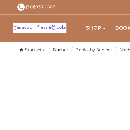
(301)933-0607

SHOP
BOOK
Startseite
Bücher
Books by Subject
Nach