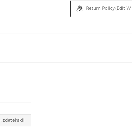
Return Policy
(edit W
izdatel'skii