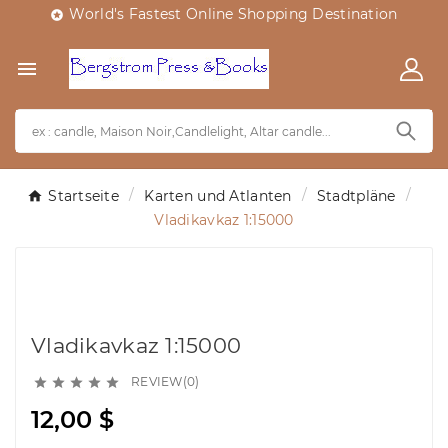
World's Fastest Online Shopping Destination


Startseite
Karten und Atlanten
Stadtpläne
Vladikavkaz 1:15000
Vladikavkaz 1:15000
REVIEW(0)





12,00 $