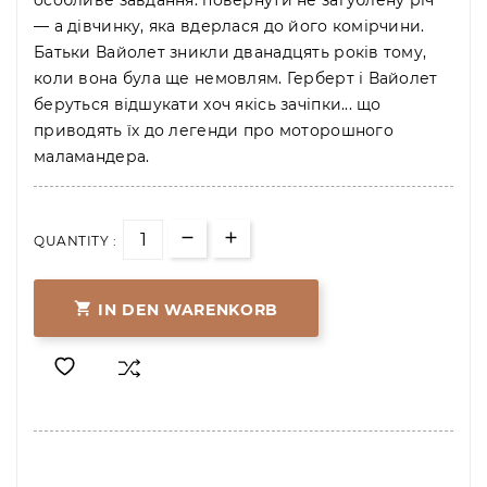
особливе завдання: повернути не загублену річ
— а дівчинку, яка вдерлася до його комірчини.
Батьки Вайолет зникли дванадцять років тому,
коли вона була ще немовлям. Герберт і Вайолет
беруться відшукати хоч якісь зачіпки... що
приводять їх до легенди про моторошного
маламандера.
QUANTITY :

IN DEN WARENKORB