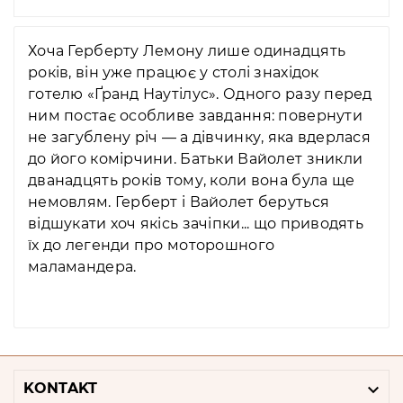
Хоча Герберту Лемону лише одинадцять
років, він уже працює у столі знахідок
готелю «Ґранд Наутілус». Одного разу перед
ним постає особливе завдання: повернути
не загублену річ — а дівчинку, яка вдерлася
до його комірчини. Батьки Вайолет зникли
дванадцять років тому, коли вона була ще
немовлям. Герберт і Вайолет беруться
відшукати хоч якісь зачіпки... що приводять
їх до легенди про моторошного
маламандера.

KONTAKT