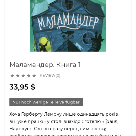
Маламандер. Книга 1
REVIEW(0)





33,95 $
Nur noch wenige Teile verfügbar
Хоча Герберту Лемону лише одинадцять років,
він уже працює у столі знахідок готелю «Ґранд
Наутілус». Одного разу перед ним постає