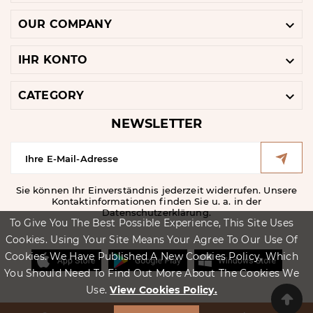

OUR COMPANY

IHR KONTO

CATEGORY
NEWSLETTER
Sie können Ihr Einverständnis jederzeit widerrufen. Unsere
Kontaktinformationen finden Sie u. a. in der
Datenschutzerklärung.
To Give You The Best Possible Experience, This Site Uses
Cookies. Using Your Site Means Your Agree To Our Use Of
Cookies. We Have Published A New Cookies Policy, Which
You Should Need To Find Out More About The Cookies We
Use.
View Cookies Policy.