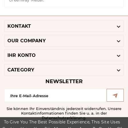
Greenway Medal.

KONTAKT

OUR COMPANY

IHR KONTO

CATEGORY
NEWSLETTER
Sie können Ihr Einverständnis jederzeit widerrufen. Unsere
Kontaktinformationen finden Sie u. a. in der
Datenschutzerklärung.
To Give You The Best Possible Experience, This Site Uses