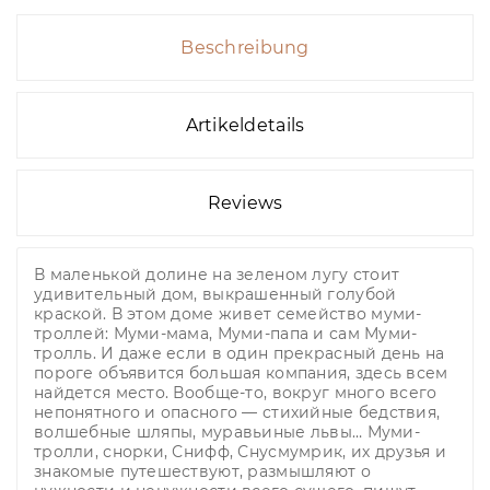
Beschreibung
Artikeldetails
Reviews
В маленькой долине на зеленом лугу стоит
удивительный дом, выкрашенный голубой
краской. В этом доме живет семейство муми-
троллей: Муми-мама, Муми-папа и сам Муми-
тролль. И даже если в один прекрасный день на
пороге объявится большая компания, здесь всем
найдется место. Вообще-то, вокруг много всего
непонятного и опасного — стихийные бедствия,
волшебные шляпы, муравьиные львы… Муми-
тролли, снорки, Снифф, Снусмумрик, их друзья и
знакомые путешествуют, размышляют о