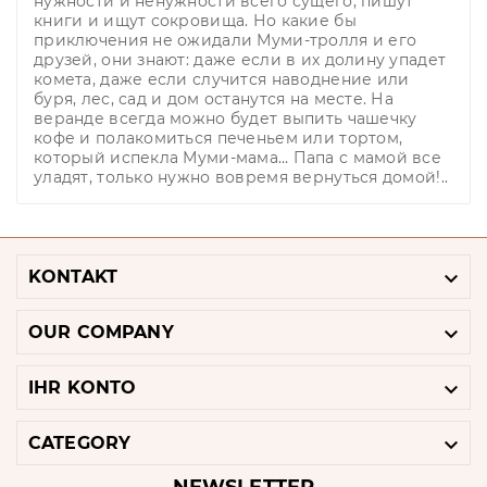
нужности и ненужности всего сущего, пишут
книги и ищут сокровища. Но какие бы
приключения не ожидали Муми-тролля и его
друзей, они знают: даже если в их долину упадет
комета, даже если случится наводнение или
буря, лес, сад и дом останутся на месте. На
веранде всегда можно будет выпить чашечку
кофе и полакомиться печеньем или тортом,
который испекла Муми-мама… Папа с мамой все
уладят, только нужно вовремя вернуться домой!..

KONTAKT

OUR COMPANY

IHR KONTO

CATEGORY