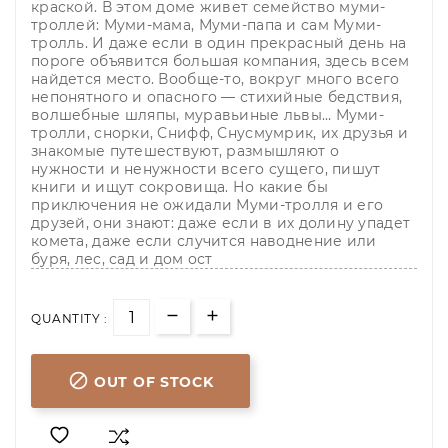
краской. В этом доме живет семейство муми-
троллей: Муми-мама, Муми-папа и сам Муми-
тролль. И даже если в один прекрасный день на
пороге объявится большая компания, здесь всем
найдется место. Вообще-то, вокруг много всего
непонятного и опасного — стихийные бедствия,
волшебные шляпы, муравьиные львы… Муми-
тролли, снорки, Снифф, Снусмумрик, их друзья и
знакомые путешествуют, размышляют о
нужности и ненужности всего сущего, пишут
книги и ищут сокровища. Но какие бы
приключения не ожидали Муми-тролля и его
друзей, они знают: даже если в их долину упадет
комета, даже если случится наводнение или
буря, лес, сад и дом ост
QUANTITY :

OUT OF STOCK