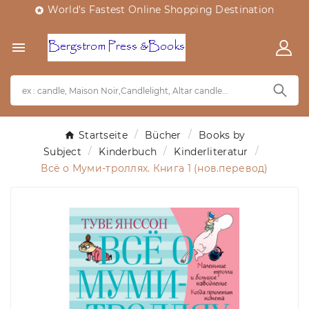
World's Fastest Online Shopping Destination


Startseite
Bücher
Books by
Subject
Kinderbuch
Kinderliteratur
Всё о Муми-троллях. Книга 1 (нов.перевод)