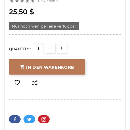
REVIEW(0)





25,50 $
Nur noch wenige Teile verfügbar
QUANTITY :

IN DEN WARENKORB