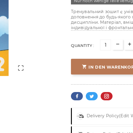
Nur noch wenige Teile verfü
Тренувальний зошит є уні
доповнення до будь-якого 
дисципліни. Матеріал, вмі
індивідуальної і фронтальн
QUANTITY :

IN DEN WARENKO

Delivery Policy
(edit