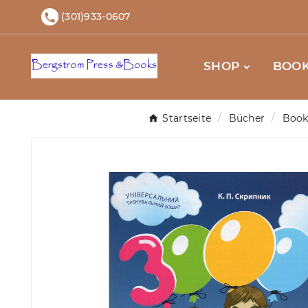
(301)933-0607

SHOP
BOOK
Startseite
Bücher
Book