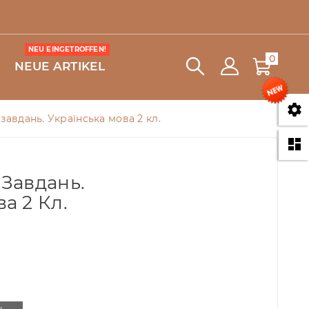
NEU EINGETROFFEN!
0
NEUE ARTIKEL

завдань. Українська мова 2 кл.

 Завдань.
а 2 Кл.