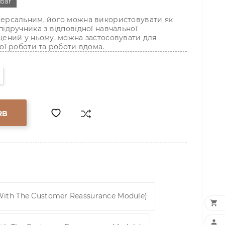
gbar
версальним, його можна використовувати як
підручника з відповідної навчальної
щений у ньому, можна застосовувати для
ої роботи та роботи вдома.
RB
 With The Customer Reassurance Module)

