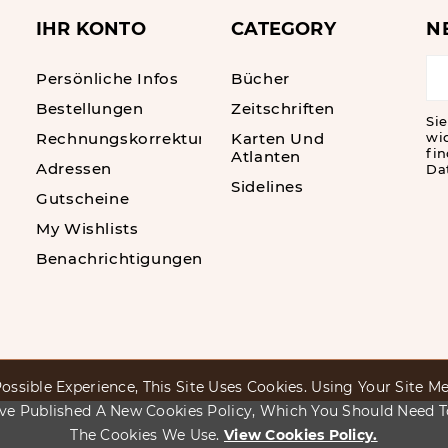
IHR KONTO
CATEGORY
N
Persönliche Infos
Bücher
Bestellungen
Zeitschriften
Sie
Rechnungskorrekturen
Karten Und
wi
fin
Atlanten
Adressen
Da
Sidelines
Gutscheine
My Wishlists
Benachrichtigungen
ossible Experience, This Site Uses Cookies. Using Your Site 
ve Published A New Cookies Policy, Which You Should Need 
The Cookies We Use.
View Cookies Policy.