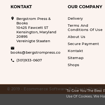
KONTAKT
OUR COMPANY
Delivery
location_on
Bergstrom Press &
Books
Terms And
10425 Fawcett ST
Conditions Of Use
Kensington, Maryland
20895
About Us
Vereinigte Staaten
Secure Payment
email
Kontakt
books@bergstrompress.com
Sitemap
(301)933-0607
call
Shops
© 2019 - Ecommerce Software By PrestaShop™
To Give You The Best P
Use Of Cookies. We Ha