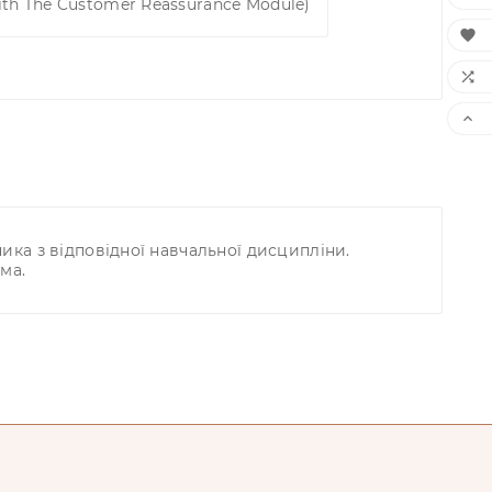
ith The Customer Reassurance Module)



ка з відповідної навчальної дисципліни.
ма.