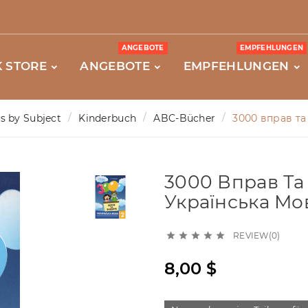
ANGEBOTE
EMPFEHLUNGEN
 STORE
ANGEBOTE
EMPFEHLUNGEN
s by Subject
Kinderbuch
ABC-Bücher
3000 вправ та 
3000 Вправ Та
Українська Мов
REVIEW(0)





8,00 $