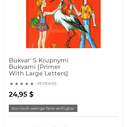
Bukvar' S Krupnymi
Bukvami [Primer
With Large Letters]
REVIEW(0)





24,95 $
Nur noch wenige Teile verfügbar