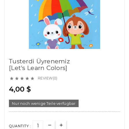
Tusterdi Üyrenemiz
[Let's Learn Colors]
REVIEW(0)





4,00 $
Nur noch wenige Teile verfügbar
QUANTITY :