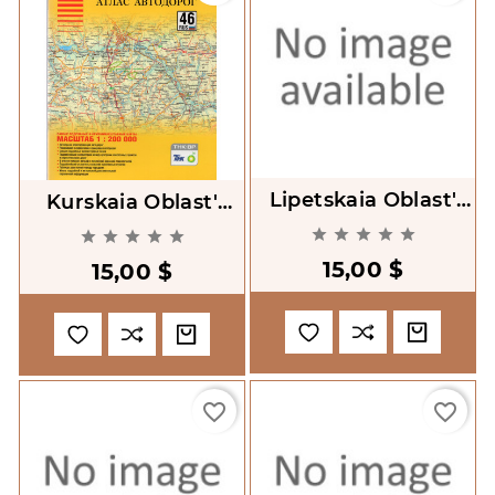
Lipetskaia Oblast'
Kurskaia Oblast'
Atlas Avtodorog
Atlas Avtodorog










1:200000
1:200000
15,00 $
15,00 $
favorite_border
favorite_border