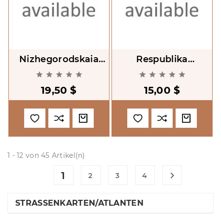
Nizhegorodskaia
Respublika
Oblast' Atlas
Mordoviia. Atlas










Avtodorog 1:200000
Avtodorog 1:200000
19,50 $
15,00 $
1 - 12 von 45 Artikel(n)
1

2
3
4
STRASSENKARTEN/ATLANTEN