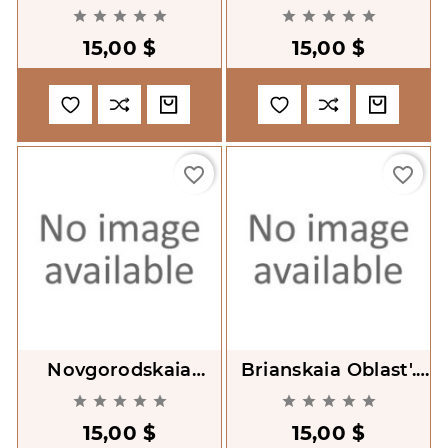
Atlas Avtodorog
Atlas Avtodorog










1:200000
1:200000
15,00 $
15,00 $
favorite_border
favorite_border
Novgorodskaia
Brianskaia Oblast'.
Oblast'. Atlas
Atlas Avtodorog










Avtodorog 1:200000
1:200000
15,00 $
15,00 $