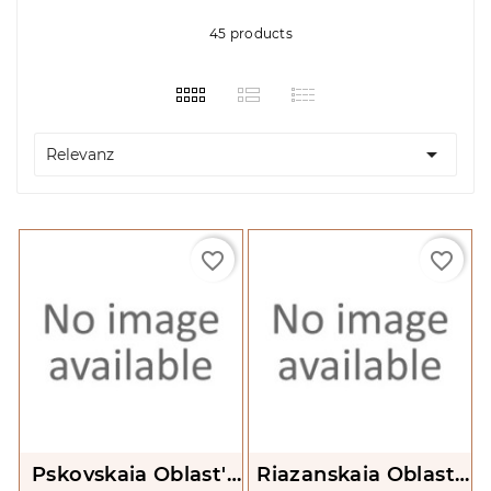
45 products

Relevanz
favorite_border
favorite_border
Pskovskaia Oblast'.
Riazanskaia Oblast'.