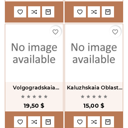
favorite_border
favorite_border
Volgogradskaia
Kaluzhskaia Oblast'.
Oblast'. Atlas
Atlas Avtodorog










Avtodorog 1:200000
1:200000
19,50 $
15,00 $