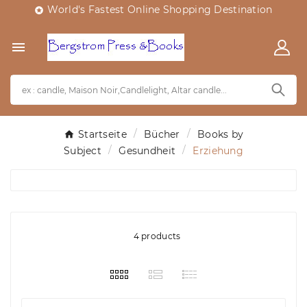
World's Fastest Online Shopping Destination


Startseite
Bücher
Books by
Subject
Gesundheit
Erziehung
4 products