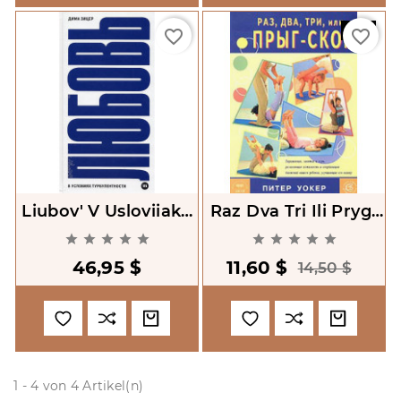
-20%
favorite_border
favorite_border
Liubov' V Usloviiakh
Raz Dva Tri Ili Pryg-
Turbulentnosti [Love
Skok










In Turbulence]
46,95 $
11,60 $
14,50 $
1 - 4 von 4 Artikel(n)