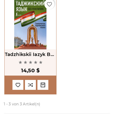
favorite_border
Tadzhikskii Iazyk Bez
Repetitora [Tajik





Without A Tutor]
14,50 $
1 - 3 von 3 Artikel(n)