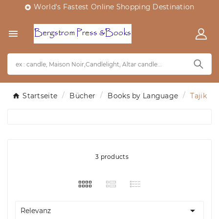
World's Fastest Online Shopping Destination


Startseite
Bücher
Books by Language
Tajik
3 products

Relevanz