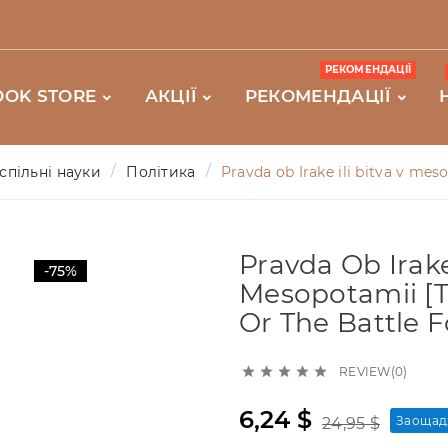
РЕКОМЕНДАЦІЇ
OOK STORE
АКЦІЇ
РЕКОМЕНДАЦІЇ
спільні науки
Політика
Pravda ob Irake ili bitva v mes
Pravda Ob Irake 
-75%
Mesopotamii [T
Or The Battle 
REVIEW(0)





6,24 $
Заощад
24,95 $