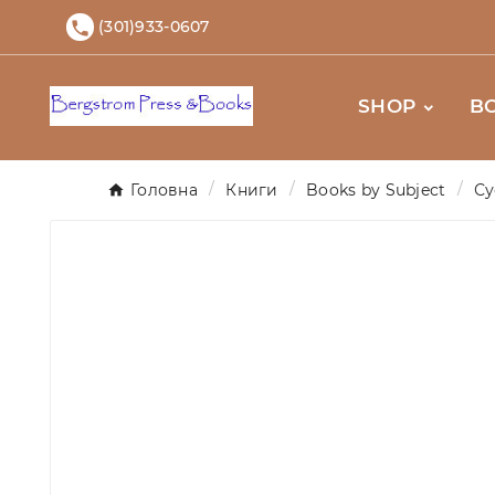
(301)933-0607

SHOP
B
Головна
Книги
Books by Subject
Су