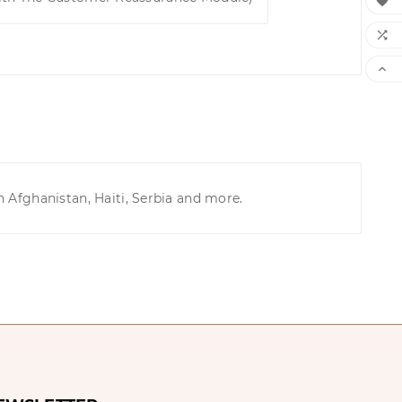



n Afghanistan, Haiti, Serbia and more.