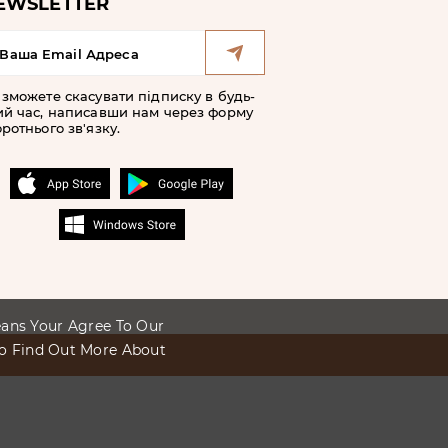
EWSLETTER
 зможете скасувати підписку в будь-
ий час, написавши нам через форму
ротнього зв'язку.
Means Your Agree To Our
To Find Out More About