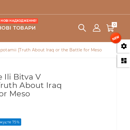
НОВІ НАДХОДЖЕННЯ!
0
НОВІ ТОВАРИ

opotamii [Truth About Iraq or the Battle for Meso

Ili Bitva V
ruth About Iraq
For Meso
жуєте 75%