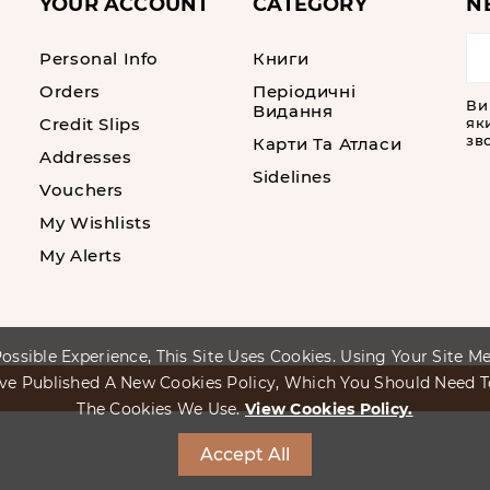
YOUR ACCOUNT
CATEGORY
N
Personal Info
Книги
Orders
Періодичні
Ви
Видання
Credit Slips
як
зво
Карти Та Атласи
Addresses
Sidelines
Vouchers
My Wishlists
My Alerts
ossible Experience, This Site Uses Cookies. Using Your Site 
ve Published A New Cookies Policy, Which You Should Need 
The Cookies We Use.
View Cookies Policy.
Accept All