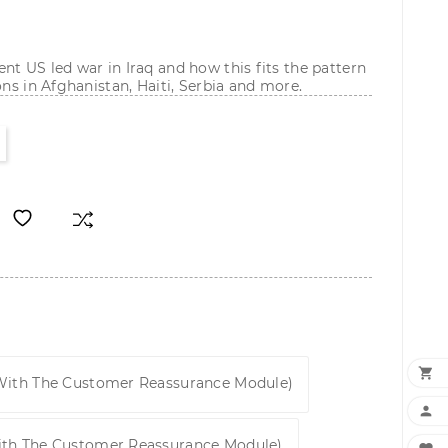
nt US led war in Iraq and how this fits the pattern
ons in Afghanistan, Haiti, Serbia and more.

 With The Customer Reassurance Module)

ith The Customer Reassurance Module)