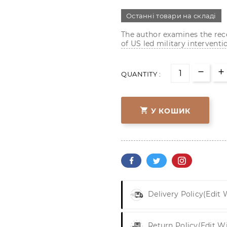
Останні товари на складі
The author examines the rece
of US led military interventi
QUANTITY :

У КОШИК
Delivery Policy
(edit
Return Policy
(edit W