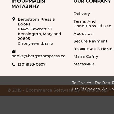
ІНФОРМАЦІЯ
OUR COMPANY
МАГАЗИНУ
Delivery
location_on
Bergstrom Press &
Terms And
Books
Conditions Of Use
10425 Fawcett ST
About Us
Kensington, Maryland
20895
Secure Payment
Сполучені Штати
Зв'яжіться З Нами
email
books@bergstrompress.com
Мапа Сайту
Магазини
(301)933-0607
call
To Give You The Best P
Use Of Cookies. We Ha
© 2019 - Ecommerce Software By PrestaShop™