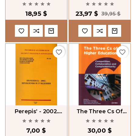
The Global
Otechestvennye










Challenge.
Etnologi I
18,95 $
23,97 $
Antropologi XX Veka
39,95 $
favorite_border
favorite_border
Perepis' - 2002.
The Three Cs Of
Problemy I
Higher Education:










Suzhdeniia. No. 132
Competition,
7,00 $
30,00 $
Collaboration And