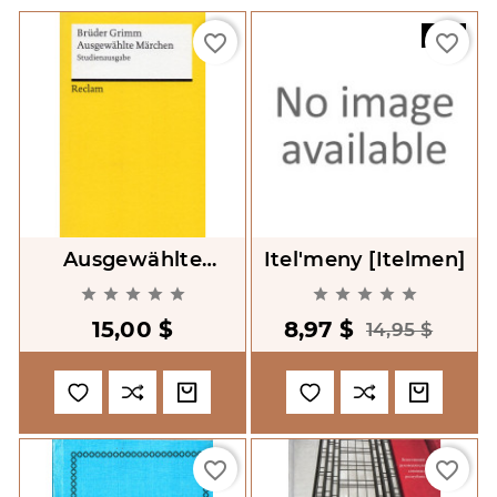
-40%
favorite_border
favorite_border
Ausgewählte
Itel'meny [Itelmen]
Märchen [Selected










Fairy Tales]
15,00 $
8,97 $
14,95 $
favorite_border
favorite_border