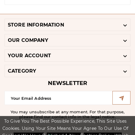

STORE INFORMATION

OUR COMPANY

YOUR ACCOUNT

CATEGORY
NEWSLETTER
You may unsubscribe at any moment. For that purpose,
please find our contact info in the legal notice.
To Give You The Best Possible Experience, This Site Uses
Cookies. Using Your Site Means Your Agree To Our Use Of