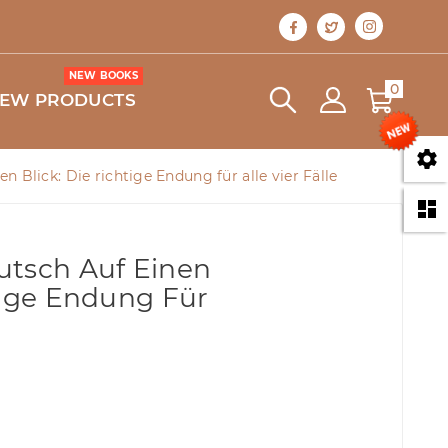
NEW BOOKS
0
EW PRODUCTS

n Blick: Die richtige Endung für alle vier Fälle

utsch Auf Einen
tige Endung Für