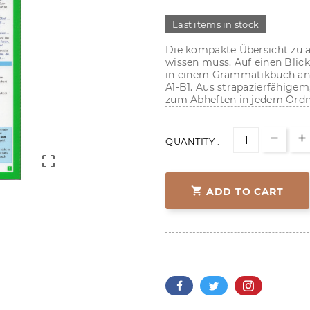
Last items in stock
Die kompakte Übersicht zu 
wissen muss. Auf einen Blick
in einem Grammatikbuch an 
A1-B1. Aus strapazierfähige
zum Abheften in jedem Ordne
QUANTITY :


ADD TO CART