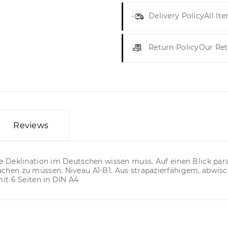
Delivery Policy
All It
Return Policy
Our Ret
Reviews
 Deklination im Deutschen wissen muss. Auf einen Blick para
hen zu müssen. Niveau A1-B1. Aus strapazierfähigem, abwisc
it 6 Seiten in DIN A4