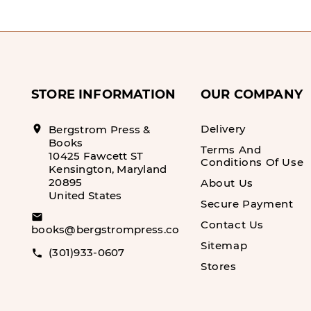
STORE INFORMATION
OUR COMPANY
Delivery
location_on
Bergstrom Press &
Books
Terms And
10425 Fawcett ST
Conditions Of Use
Kensington, Maryland
20895
About Us
United States
Secure Payment
email
Contact Us
books@bergstrompress.com
Sitemap
(301)933-0607
call
Stores