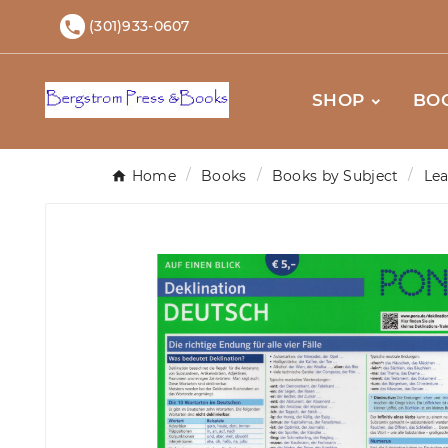
(301)933-0607

SHOP
BO
Home
Books
Books by Subject
Le