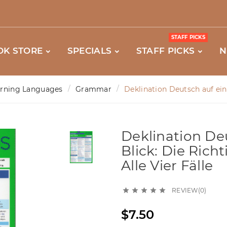
STAFF PICKS
OK STORE
SPECIALS
STAFF PICKS
N
arning Languages
Grammar
Deklination Deutsch auf eine
Deklination De
Blick: Die Rich
Alle Vier Fälle
REVIEW(0)





$7.50