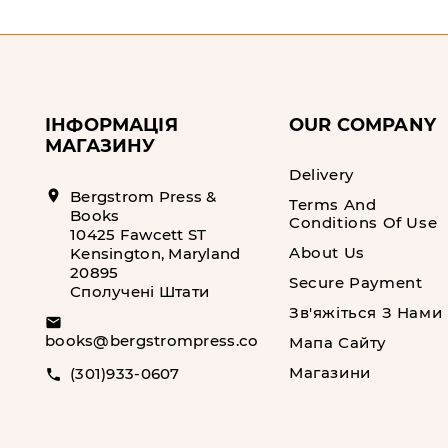
ІНФОРМАЦІЯ
OUR COMPANY
МАГАЗИНУ
Delivery
location_on
Bergstrom Press &
Terms And
Books
Conditions Of Use
10425 Fawcett ST
About Us
Kensington, Maryland
20895
Secure Payment
Сполучені Штати
Зв'яжіться З Нами
email
books@bergstrompress.com
Мапа Сайту
Магазини
(301)933-0607
call