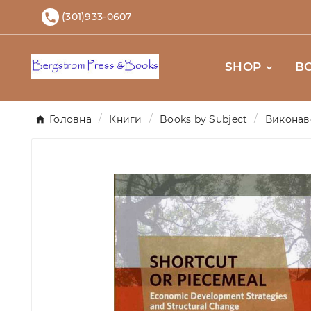
(301)933-0607

SHOP
B
Головна
Книги
Books by Subject
Виконав