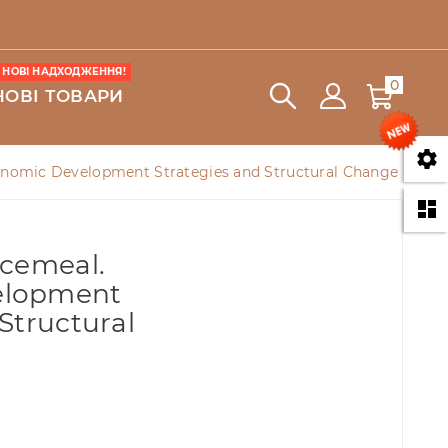
НОВІ НАДХОДЖЕННЯ!
0
НОВІ ТОВАРИ

onomic Development Strategies and Structural Change

ecemeal.
elopment
Structural