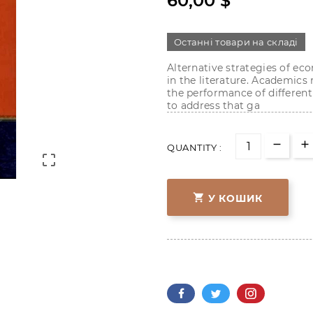
60,00 $
Останні товари на складі
Alternative strategies of ec
in the literature. Academics 
the performance of different
to address that ga
QUANTITY :


У КОШИК