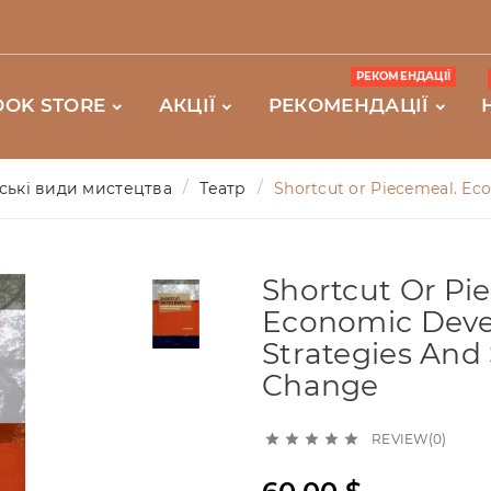
РЕКОМЕНДАЦІЇ
OOK STORE
АКЦІЇ
РЕКОМЕНДАЦІЇ
ські види мистецтва
Театр
Shortcut or Piecemeal. Ec
Shortcut Or Pi
Economic Dev
Strategies And 
Change
REVIEW(0)




