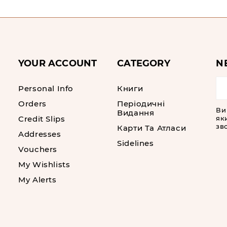
YOUR ACCOUNT
CATEGORY
N
Personal Info
Книги
Orders
Періодичні
Ви
Видання
Credit Slips
як
зво
Карти Та Атласи
Addresses
Sidelines
Vouchers
My Wishlists
My Alerts