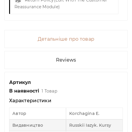
Return Policy
(edit With The Customer
Reassurance Module)
Детальніше про товар
Reviews
Артикул
В наявності
1 Товар
Характеристики
Автор
Korchagina E.
Видавництво
Russkii Iazyk. Kursy