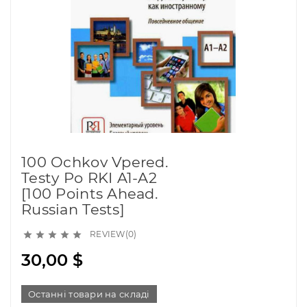
100 Ochkov Vpered.
Testy Po RKI A1-A2
[100 Points Ahead.
Russian Tests]
REVIEW(0)





30,00 $
Останні товари на складі