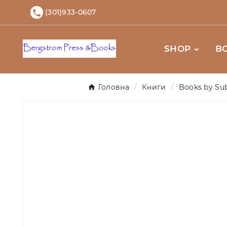
(301)933-0607

SHOP
B
Головна
Книги
Books by Sub