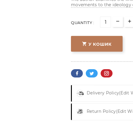
movements to the ideology 
QUANTITY :

У КОШИК
Delivery Policy
(edit
Return Policy
(edit W