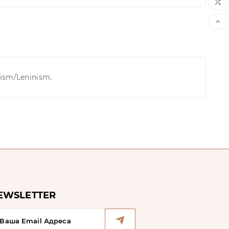


xism/Leninism.
EWSLETTER