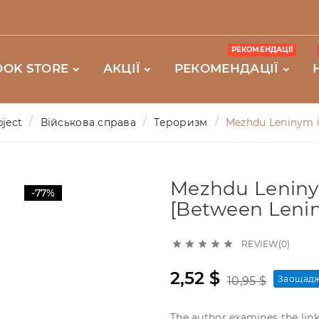
РЕКОМЕНДАЦІЇ
OOK STORE
АКЦІЇ
РЕКОМЕНДАЦІЇ
ject
Військова справа
Тероризм
Mezhdu Leninym i
Mezhdu Leniny
-77%
[Between Lenin
REVIEW(0)





2,52 $
Заощадж
10,95 $
The author examines the link