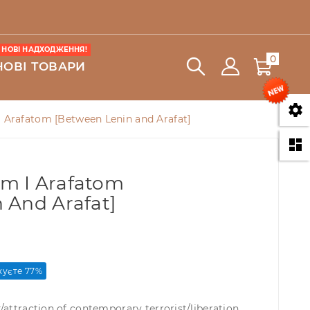
НОВІ НАДХОДЖЕННЯ!
0
НОВІ ТОВАРИ

 Arafatom [Between Lenin and Arafat]

m I Arafatom
 And Arafat]
уєте 77%
/attraction of contemporary terrorist/liberation