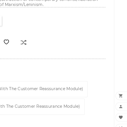
of Marxism/Leninism.
 With The Customer Reassurance Module)

ith The Customer Reassurance Module)

