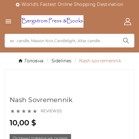
World's Fastest Online Shopping Destination


Головна
Sidelines
Nash sovremennik
Nash Sovremennik
REVIEW(0)





10,00 $
Останні товари на складі