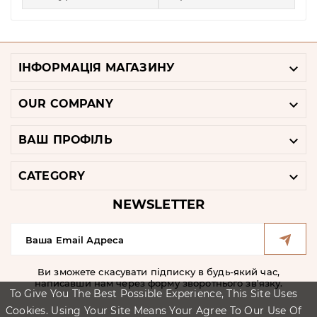

ІНФОРМАЦІЯ МАГАЗИНУ

OUR COMPANY

ВАШ ПРОФІЛЬ

CATEGORY
NEWSLETTER
Ви зможете скасувати підписку в будь-який час,
написавши нам через форму зворотнього зв'язку.
To Give You The Best Possible Experience, This Site Uses
Cookies. Using Your Site Means Your Agree To Our Use Of